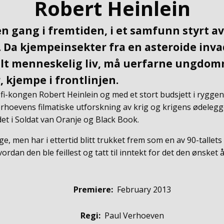
Robert Heinlein
en gang i fremtiden, i et samfunn styrt av 
. Da kjempeinsekter fra en asteroide inva
lt menneskelig liv, må uerfarne ungdom
, kjempe i frontlinjen.
 fi-kongen Robert Heinlein og med et stort budsjett i rygge
Verhoevens filmatiske utforskning av krig og krigens ødeleg
det i Soldat van Oranje og Black Book.
, men har i ettertid blitt trukket frem som en av 90-tallet
vordan den ble feillest og tatt til inntekt for det den ønsket å
Premiere
:
February 2013
Regi:
Paul Verhoeven