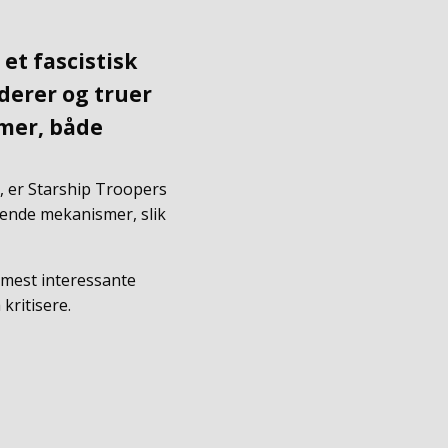
et fascistisk
derer og truer
mer, både
n, er Starship Troopers
gende mekanismer, slik
s mest interessante
 kritisere.