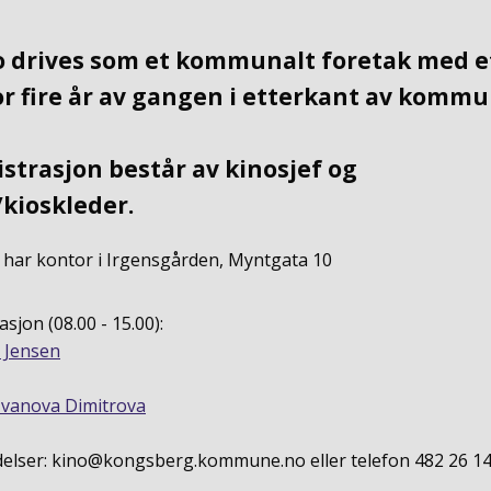
 drives som et kommunalt foretak med et
or fire år av gangen i etterkant av komm
strasjon består av kinosjef og
kioskleder.
 har kontor i Irgensgården, Myntgata 10
sjon (08.00 - 15.00):
 Jensen
Ivanova Dimitrova
delser: kino@kongsberg.kommune.no eller telefon 482 26 1