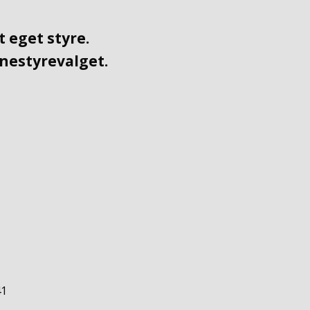
 eget styre.
unestyrevalget.
41