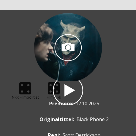
NRK Filmpolitiet
Filmklikk
Premiere
:
17.10.2025
Originaltittel:
Black Phone 2
Regi:
Scott Derrickson